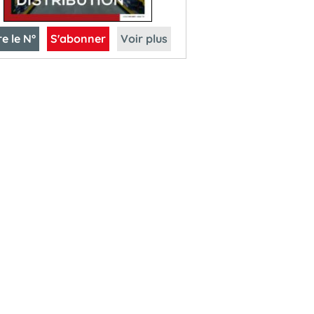
re le N°
S'abonner
Voir plus