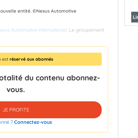
ouvelle entité. ©Nexus Automotive
Li
exus Automotive International
. Le groupement
u est
réservé aux abonnés
totalité du contenu abonnez-
vous.
JE PROFITE
onné ?
Connectez-vous