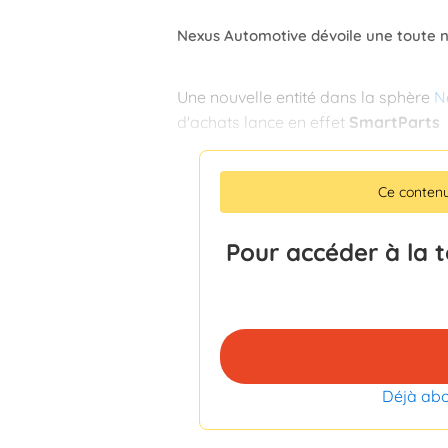
Nexus Automotive dévoile une toute n
Une nouvelle entité dans la sphère
N
d'achats lance en effet
SmartParts
Ce conten
Pour accéder à la 
Déjà ab