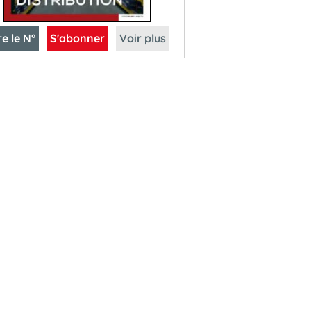
re le N°
S'abonner
Voir plus