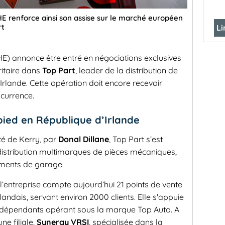
HE renforce ainsi son assise sur le marché européen
rt
Li
E) annonce être entré en négociations exclusives
ritaire dans
Top Part
, leader de la distribution de
rlande. Cette opération doit encore recevoir
ncurrence.
pied en République d’Irlande
té de Kerry, par
Donal Dillane
, Top Part s’est
istribution multimarques de pièces mécaniques,
ments de garage.
’entreprise compte aujourd’hui 21 points de vente
rlandais, servant environ 2000 clients. Elle s'appuie
indépendants opérant sous la marque Top Auto. A
ne filiale,
Synergy VRSI
, spécialisée dans la