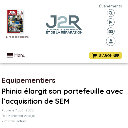
Événements
Lire le magazine
Menu
S'ABONNER
Equipementiers
Phinia élargit son portefeuille avec
l’acquisition de SEM
Publié le
7 août 2025
Par
Mohamed Aredjal
2
min de lecture