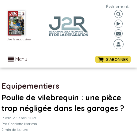
Événements
Lire le magazine
Menu
S'ABONNER
Equipementiers
Poulie de vilebrequin : une pièce
trop négligée dans les garages ?
Publié le
19 mai 2026
Par
Charlotte Morvan
2
min de lecture