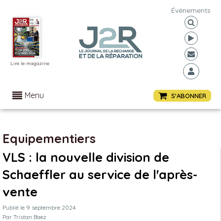
Événements
Lire le magazine
Menu
S'ABONNER
Equipementiers
VLS : la nouvelle division de
Schaeffler au service de l'après-
vente
Publié le
9 septembre 2024
Par
Tristan Baez