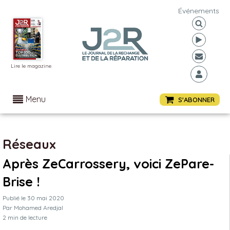
Événements
Lire le magazine
Menu
S'ABONNER
Réseaux
Après ZeCarrossery, voici ZePare-
Brise !
Publié le
30 mai 2020
Par
Mohamed Aredjal
2
min de lecture