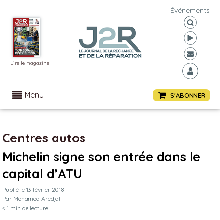
Événements
Lire le magazine
Menu
S'ABONNER
Centres autos
Michelin signe son entrée dans le
capital d’ATU
Publié le
13 février 2018
Par
Mohamed Aredjal
< 1
min de lecture