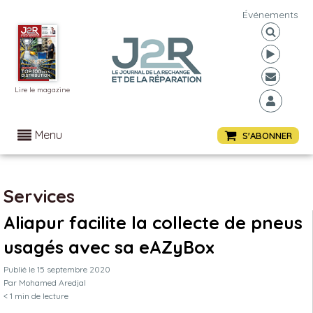
Événements
Lire le magazine
Menu
S'ABONNER
Services
Aliapur facilite la collecte de pneus
usagés avec sa eAZyBox
Publié le
15 septembre 2020
Par
Mohamed Aredjal
< 1
min de lecture