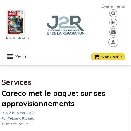
Événements
Lire le magazine
Menu
S'ABONNER
Services
Careco met le paquet sur ses
approvisionnements
Publié le
16 mai 2013
Par
Frédéric Richard
< 1
min de lecture