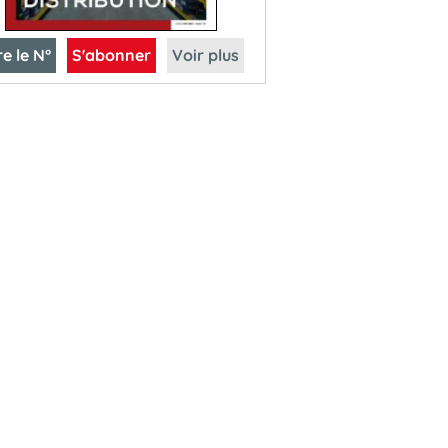
re le N°
S'abonner
Voir plus