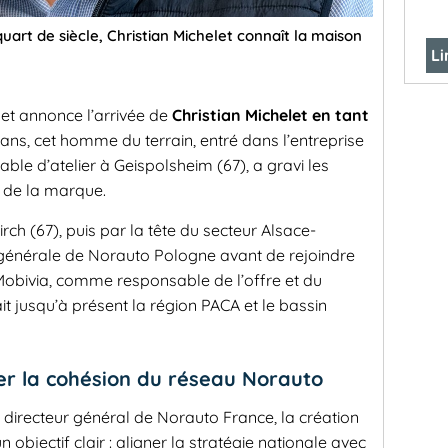
quart de siècle, Christian Michelet connaît la maison
Li
et annonce l’arrivée de
Christian Michelet en tant
 ans, cet homme du terrain, entré dans l’entreprise
le d’atelier à Geispolsheim (67), a gravi les
s de la marque.
irch (67), puis par la tête du secteur Alsace-
ion générale de Norauto Pologne avant de rejoindre
Mobivia, comme responsable de l’offre et du
ait jusqu’à présent la région PACA et le bassin
er la cohésion du réseau Norauto
, directeur général de Norauto France, la création
 objectif clair : aligner la stratégie nationale avec