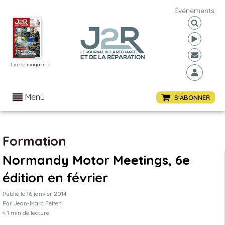
Événements
Lire le magazine
Menu
S'ABONNER
Formation
Normandy Motor Meetings, 6e
édition en février
Publié le
16 janvier 2014
Par
Jean-Marc Felten
< 1
min de lecture