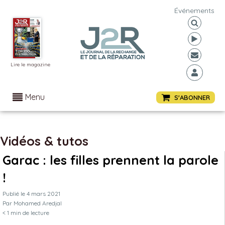
Événements
Lire le magazine
Menu
S'ABONNER
Vidéos & tutos
Garac : les filles prennent la parole
!
Publié le
4 mars 2021
Par
Mohamed Aredjal
< 1
min de lecture