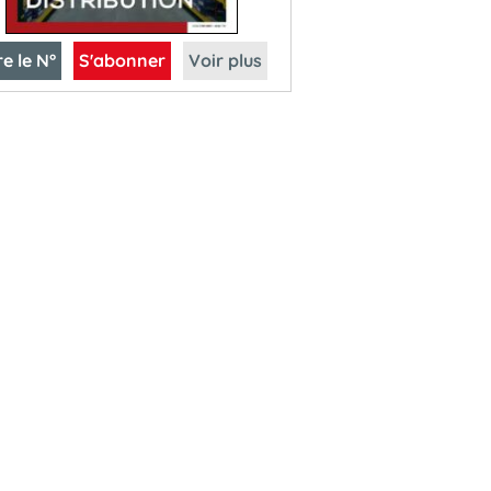
re le N°
S'abonner
Voir plus