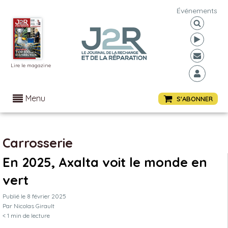
Événements
Lire le magazine
Menu
S'ABONNER
Carrosserie
En 2025, Axalta voit le monde en
vert
Publié le
8 février 2025
Par
Nicolas Girault
< 1
min de lecture