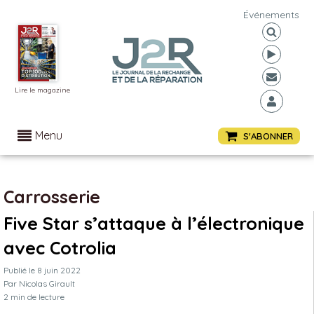
Événements
Lire le magazine
Menu
S'ABONNER
Carrosserie
Five Star s’attaque à l’électronique
avec Cotrolia
Publié le
8 juin 2022
Par
Nicolas Girault
2
min de lecture