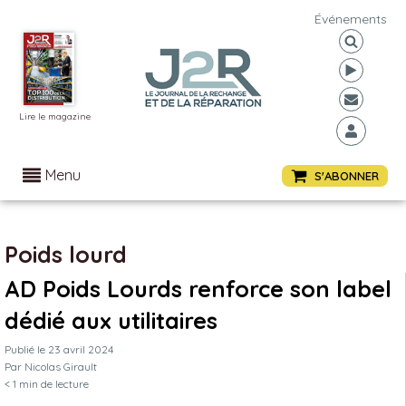
Événements
Lire le magazine
Menu
S'ABONNER
Poids lourd
AD Poids Lourds renforce son label
dédié aux utilitaires
Publié le
23 avril 2024
Par
Nicolas Girault
< 1
min de lecture