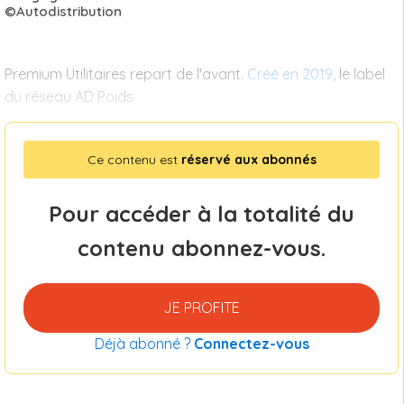
©Autodistribution
Premium Utilitaires repart de l'avant.
Créé en 2019
, le label
du réseau AD Poids
Ce contenu est
réservé aux abonnés
Pour accéder à la totalité du
contenu abonnez-vous.
JE PROFITE
Déjà abonné ?
Connectez-vous