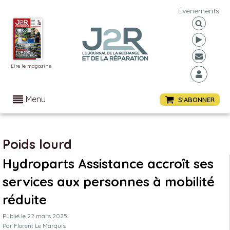
Événements
Lire le magazine
Menu
S'ABONNER
Poids lourd
Hydroparts Assistance accroît ses
services aux personnes à mobilité
réduite
Publié le
22 mars 2025
Par
Florent Le Marquis