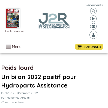
Événements
Lire le magazine
Menu
S'ABONNER
Poids lourd
Un bilan 2022 positif pour
Hydroparts Assistance
Publié le
20 décembre 2022
Par
Mohamed Aredjal
< 1
min de lecture