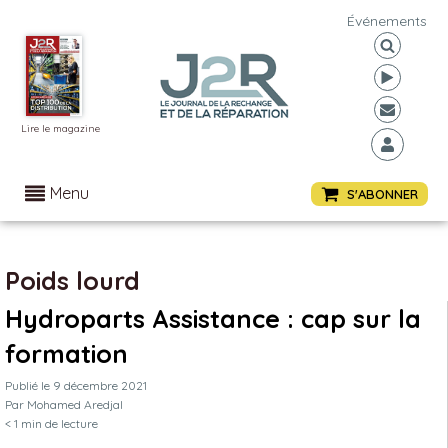
Événements
Lire le magazine
Menu
S'ABONNER
Poids lourd
Hydroparts Assistance : cap sur la
formation
Publié le
9 décembre 2021
Par
Mohamed Aredjal
< 1
min de lecture