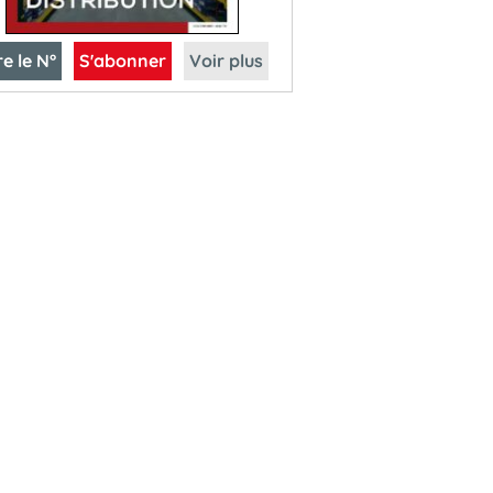
re le N°
S'abonner
Voir plus