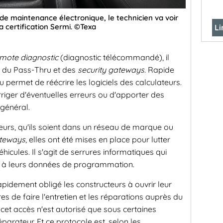
 de maintenance électronique, le technicien va voir
a certification Sermi. ©Texa
Li
mote diagnostic
(diagnostic télécommandé), il
e du Pass-Thru et des
security gateways.
Rapide
ru permet de réécrire les logiciels des calculateurs.
riger d'éventuelles erreurs ou d'apporter des
général.
teurs, qu'ils soient dans un réseau de marque ou
ateways
, elles ont été mises en place pour lutter
hicules. Il s'agit de serrures informatiques qui
et à leurs données de programmation.
apidement obligé les constructeurs à ouvrir leur
s de faire l'entretien et les réparations auprès du
cet accès n'est autorisé que sous certaines
réparateur. Et ce protocole est, selon les