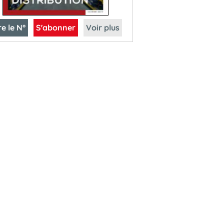
re le N°
S'abonner
Voir plus