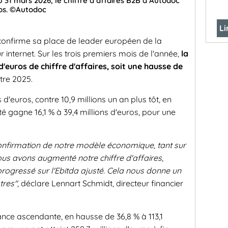
u 31 mars 2026, le chiffre d’affaires B2B d’Autodoc
ros. ©Autodoc
Li
onfirme sa place de leader européen de la
 internet. Sur les trois premiers mois de l'année,
la
d'euros de chiffre d'affaires, soit une hausse de
tre 2025.
s d'euros, contre 10,9 millions un an plus tôt, en
té gagne 16,1 % à 39,4 millions d'euros, pour une
confirmation de notre modèle économique, tant sur
ous avons augmenté notre chiffre d'affaires,
rogressé sur l'Ebitda ajusté. Cela nous donne un
tres"
, déclare Lennart Schmidt, directeur financier
nce ascendante, en hausse de 36,8 % à 113,1