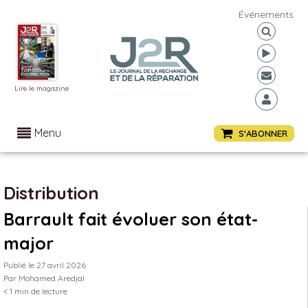
Événements
Lire le magazine
Menu
S'ABONNER
Distribution
Barrault fait évoluer son état-
major
Publié le
27 avril 2026
Par
Mohamed Aredjal
< 1
min de lecture