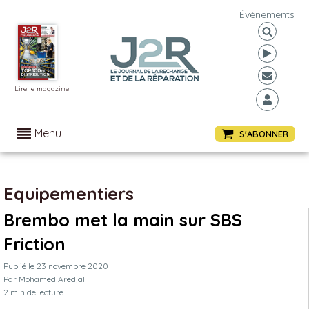
Événements
Lire le magazine
Menu
S'ABONNER
Equipementiers
Brembo met la main sur SBS
Friction
Publié le
23 novembre 2020
Par
Mohamed Aredjal
2
min de lecture