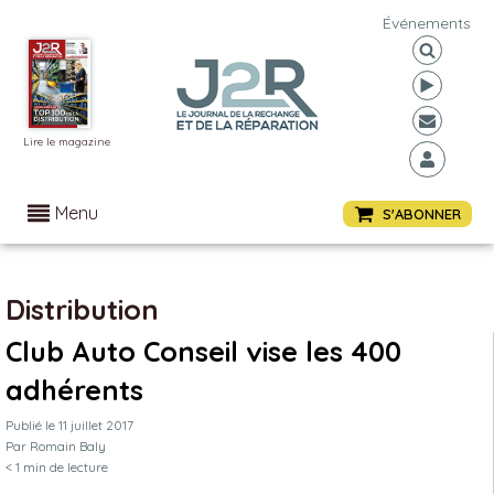
Événements
Lire le magazine
Menu
S'ABONNER
Distribution
Club Auto Conseil vise les 400
adhérents
Publié le
11 juillet 2017
Par
Romain Baly
< 1
min de lecture