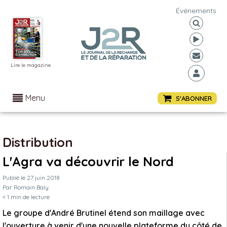
Événements
Lire le magazine
Menu
S'ABONNER
Distribution
L'Agra va découvrir le Nord
Publié le
27 juin 2018
Par
Romain Baly
< 1
min de lecture
Le groupe d'André Brutinel étend son maillage avec
l'ouverture à venir d'une nouvelle plateforme du côté de