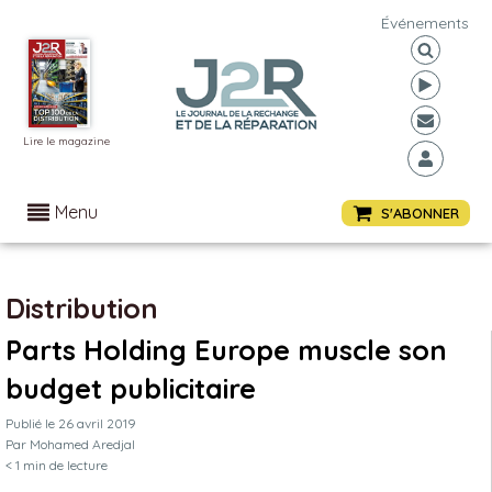
Événements
Lire le magazine
Menu
S'ABONNER
Distribution
Parts Holding Europe muscle son
budget publicitaire
Publié le
26 avril 2019
Par
Mohamed Aredjal
< 1
min de lecture