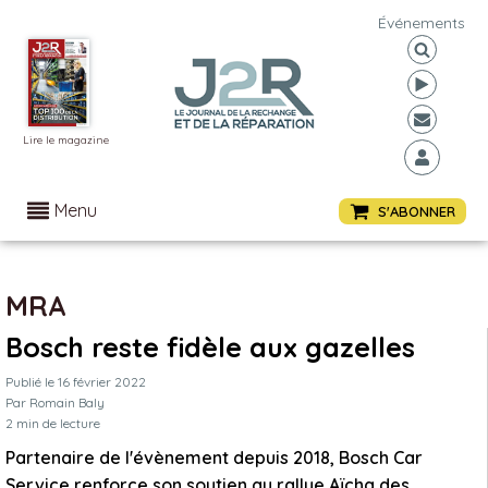
Événements
Lire le magazine
Menu
S'ABONNER
MRA
Bosch reste fidèle aux gazelles
Publié le
16 février 2022
Par
Romain Baly
2
min de lecture
Partenaire de l'évènement depuis 2018, Bosch Car
Service renforce son soutien au rallye Aïcha des