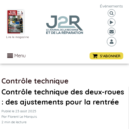
Événements
Lire le magazine
Menu
S'ABONNER
Contrôle technique
Contrôle technique des deux-roues
: des ajustements pour la rentrée
Publié le
23 août 2025
Par
Florent Le Marquis
2
min de lecture