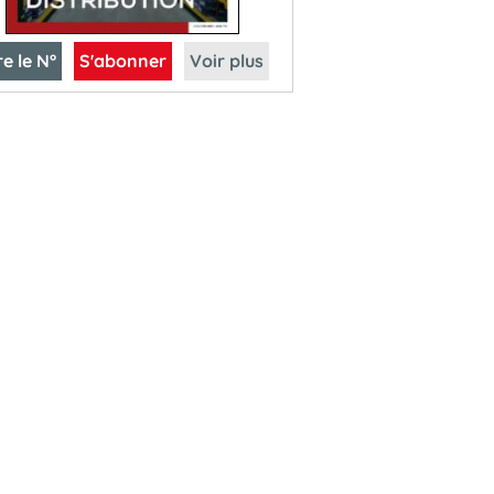
re le N°
S'abonner
Voir plus