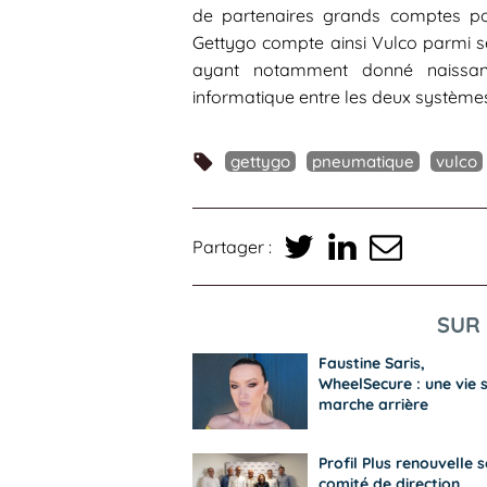
de partenaires grands comptes pou
Gettygo compte ainsi Vulco parmi se
ayant notamment donné naissan
informatique entre les deux système
gettygo
pneumatique
vulco
Partager :
SUR 
Faustine Saris,
WheelSecure : une vie 
marche arrière
Profil Plus renouvelle 
comité de direction