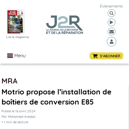
Événements
Lire le magazine
Menu
S'ABONNER
MRA
Motrio propose l’installation de
boîtiers de conversion E85
Publié le
16 avril 2024
Par
Mohamed Aredjal
< 1
min de lecture