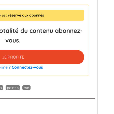
u est
réservé aux abonnés
totalité du contenu abonnez-
vous.
JE PROFITE
onné ?
Connectez-vous
o
point s
rse