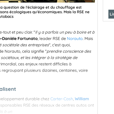
la question de l'éclairage et du chauffage est
isons écologiques qu'économiques. Mais la RSE ne
Li
Autobacs
tout et peu clair. "
Il y a parfois un peu à boire et à
-Danièle Fortunato
, leader RSE de
Norauto
. Mais
é sociétale des entreprises
", c'est quoi,
 Norauto, cela signifie "
prendre conscience des
ociétaux, et les intégrer à la stratégie de
primordial, ces enjeux restent difficiles à
egroupant plusieurs dizaines, centaines, voire
alisent
 développement durable chez
Carter-Cash
,
William
responsables RSE des réseaux de centres autos ont
ls à un