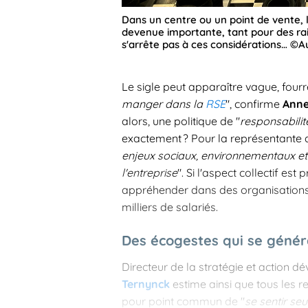
Dans un centre ou un point de vente, 
devenue importante, tant pour des ra
s'arrête pas à ces considérations… ©
Le sigle peut apparaître vague, fourre-
manger dans la
RSE
", confirme
Anne
alors, une politique de "
responsabilit
exactement ? Pour la représentante de
enjeux sociaux, environnementaux et s
l'entreprise
". Si l'aspect collectif est 
appréhender dans des organisations r
milliers de salariés.
Des écogestes qui se génér
Directeur de la stratégie et action
Ternynck
estime ainsi que tous les 
pour point commun de "
se sentir seu