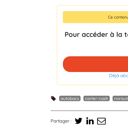
Ce conten
Pour accéder à la 
Déjà ab
autobacs
carter-cash
noraut
Partager :