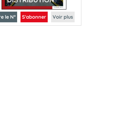
re le N°
S'abonner
Voir plus