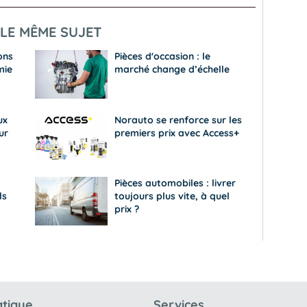
LE MÊME SUJET
ons
Pièces d'occasion : le
mie
marché change d’échelle
ux
Norauto se renforce sur les
ur
premiers prix avec Access+
Pièces automobiles : livrer
ls
toujours plus vite, à quel
prix ?
atique
Services