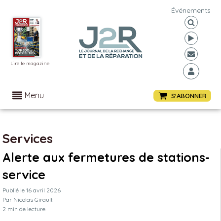
Événements
Lire le magazine
Menu
S'ABONNER
Services
Alerte aux fermetures de stations-
service
Publié le
16 avril 2026
Par
Nicolas Girault
2
min de lecture