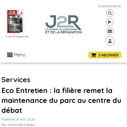
Événements
Lire le magazine
Menu
S'ABONNER
Services
Eco Entretien : la filière remet la
maintenance du parc au centre du
débat
Publié le
26 mai 2026
Par
Mohamed Aredjal