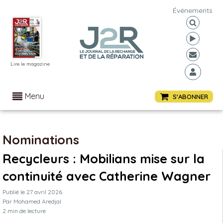
Événements
Lire le magazine
Menu
S'ABONNER
Nominations
Recycleurs : Mobilians mise sur la
continuité avec Catherine Wagner
Publié le
27 avril 2026
Par
Mohamed Aredjal
2
min de lecture