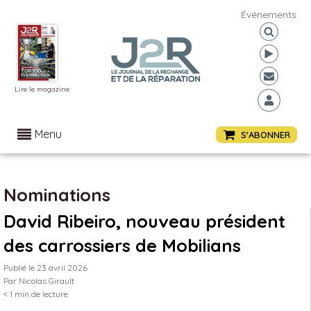
Événements
Lire le magazine
Menu
S'ABONNER
Nominations
David Ribeiro, nouveau président
des carrossiers de Mobilians
Publié le
23 avril 2026
Par
Nicolas Girault
< 1
min de lecture