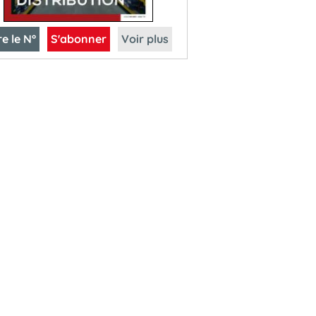
re le N°
S'abonner
Voir plus