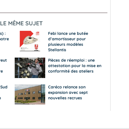
LE MÊME SUJET
s) :
Febi lance une butée
notre
d’amortisseur pour
plusieurs modèles
Stellantis
veut
Pièces de réemploi : une
attestation pour la mise en
re
conformité des ateliers
 Sud
Caréco relance son
expansion avec sept
n
nouvelles recrues