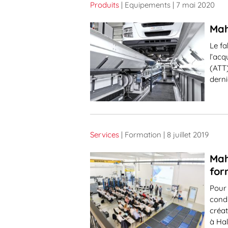
Produits
| Equipements
| 7 mai 2020
Mah
Le f
l’acq
(ATT)
derni
Services
| Formation
| 8 juillet 2019
Mah
for
Pour 
condi
créa
à Hal