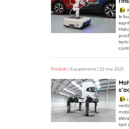
l'i
A
le f
espri
Maha 
proch
tech
contr
Produits
| Equipements
| 22 mai 2023
Mah
s’a
L
renfo
mobi
élév
tant 