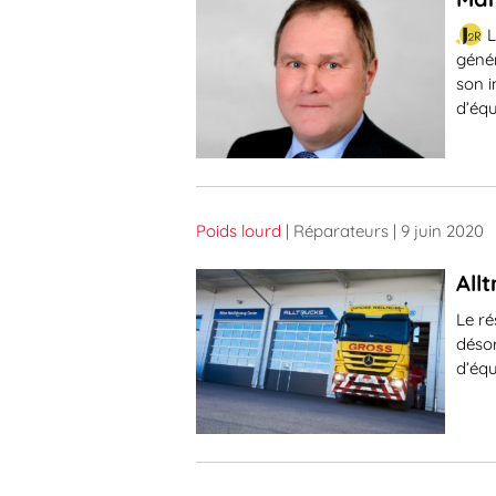
L
génér
son i
d’éq
Poids lourd
| Réparateurs
| 9 juin 2020
All
Le r
désor
d’éq