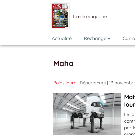
Lire le magazine
Actualité
Rechange
Carro
Maha
Poids lourd
| Réparateurs
| 13 novembr
Mah
lou
Le f
contr
parti
marc