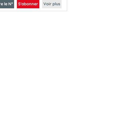
re le N°
S'abonner
Voir plus