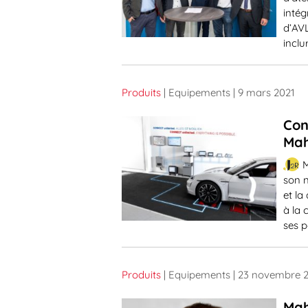
inté
d’AVL
inclu
Produits
| Equipements
| 9 mars 2021
Con
Ma
M
son n
et la
à la 
ses 
Produits
| Equipements
| 23 novembre 
Mah