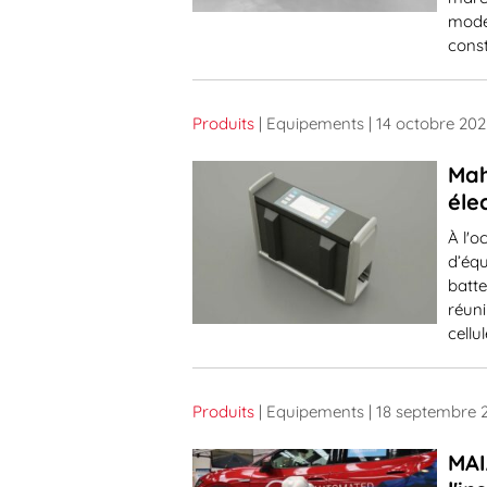
mode
const
Produits
| Equipements
| 14 octobre 202
Mah
éle
À l'o
d’éq
batte
réuni
cellu
Produits
| Equipements
| 18 septembre 
MAI