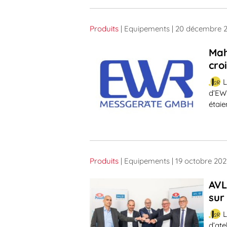
Produits
| Equipements
| 20 décembre 
Mah
cro
L
d’EWR
étai
Produits
| Equipements
| 19 octobre 202
AVL
sur
L
d’ate