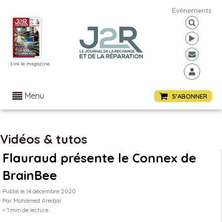
Événements
Lire le magazine
Menu
S'ABONNER
Vidéos & tutos
Flauraud présente le Connex de
BrainBee
Publié le
14 décembre 2020
Par
Mohamed Aredjal
< 1
min de lecture