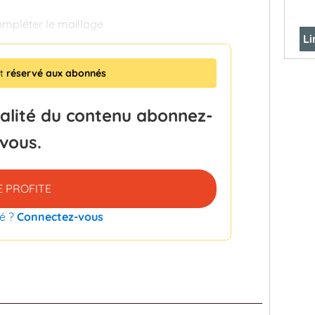
mpléter le maillage
Li
st
réservé aux abonnés
talité du contenu abonnez-
vous.
E PROFITE
é ?
Connectez-vous