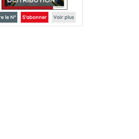
re le N°
S'abonner
Voir plus