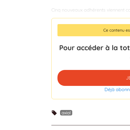
Cinq nouveaux adhérents viennent co
Ce contenu e
Pour accéder à la to
J
Déjà abonn
axial