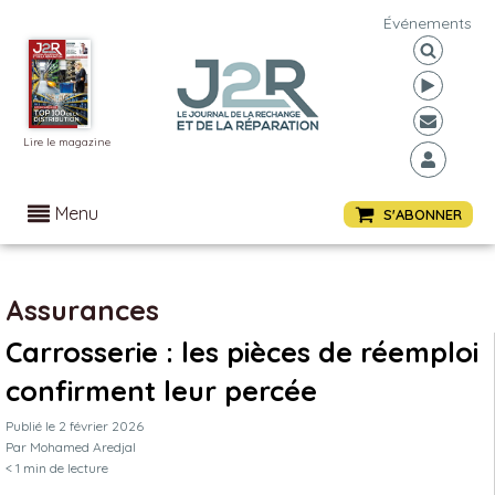
Événements
Lire le magazine
Menu
S'ABONNER
Assurances
Carrosserie : les pièces de réemploi
confirment leur percée
Publié le
2 février 2026
Par
Mohamed Aredjal
< 1
min de lecture