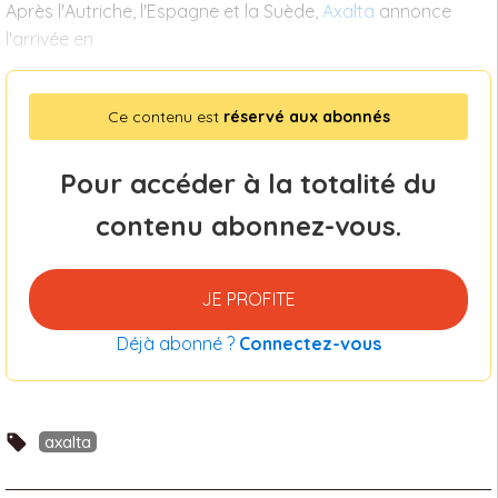
Après l'Autriche, l'Espagne et la Suède,
Axalta
annonce
l'arrivée en
Ce contenu est
réservé aux abonnés
Pour accéder à la totalité du
contenu abonnez-vous.
JE PROFITE
Déjà abonné ?
Connectez-vous
axalta