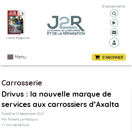
Événements
Lire le magazine
Menu
S'ABONNER
Carrosserie
Drivus : la nouvelle marque de
services aux carrossiers d’Axalta
Publié le
17 décembre 2021
Par
Florent Le Marquis
< 1
min de lecture