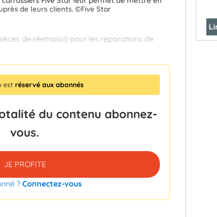
 carrossiers Five Star leur permet de mettre en
près de leurs clients. ©Five Star
Li
pièces de réemploi) pour les réparations de
u est
réservé aux abonnés
totalité du contenu abonnez-
vous.
JE PROFITE
onné ?
Connectez-vous