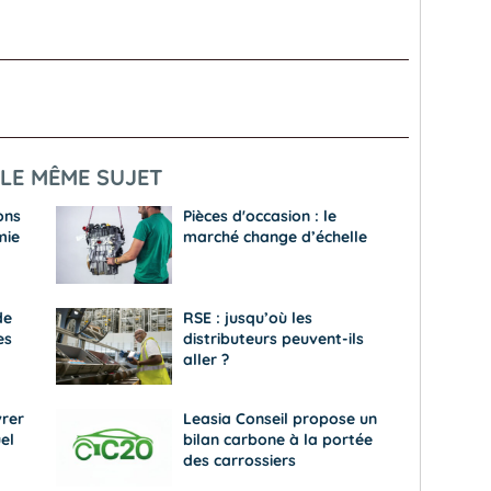
LE MÊME SUJET
ons
Pièces d'occasion : le
mie
marché change d’échelle
de
RSE : jusqu’où les
es
distributeurs peuvent-ils
aller ?
vrer
Leasia Conseil propose un
el
bilan carbone à la portée
des carrossiers