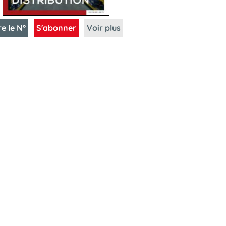
re le N°
S'abonner
Voir plus