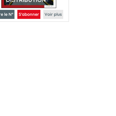
re le N°
S'abonner
Voir plus