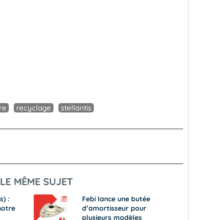
re
recyclage
stellantis
LE MÊME SUJET
s) :
Febi lance une butée
notre
d’amortisseur pour
plusieurs modèles