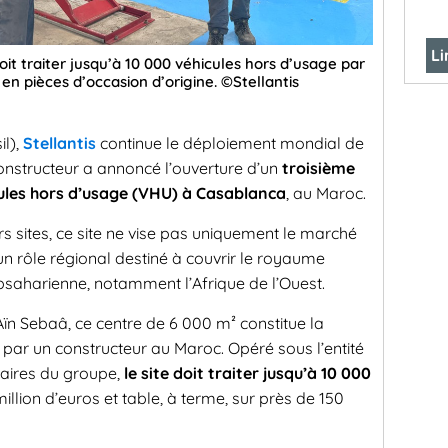
Li
it traiter jusqu’à 10 000 véhicules hors d’usage par
 en pièces d’occasion d’origine. ©Stellantis
il),
Stellantis
continue le déploiement mondial de
constructeur a annoncé l’ouverture d’un
troisième
les hors d’usage (VHU) à Casablanca
, au Maroc.
 sites, ce site ne vise pas uniquement le marché
 un rôle régional destiné à couvrir le royaume
subsaharienne, notamment l’Afrique de l’Ouest.
Aïn Sebaâ, ce centre de 6 000 m² constitue la
 par un constructeur au Maroc. Opéré sous l’entité
ulaires du groupe,
le site doit traiter jusqu’à 10 000
6 million d’euros et table, à terme, sur près de 150