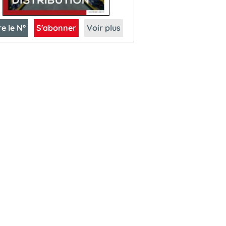
re le N°
S'abonner
Voir plus