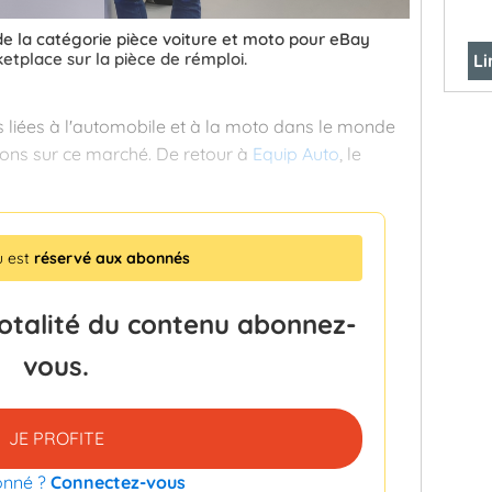
de la catégorie pièce voiture et moto pour eBay
ketplace sur la pièce de rémploi.
Li
 liées à l'automobile et à la moto dans le monde
ons sur ce marché. De retour à
Equip Auto
, le
u est
réservé aux abonnés
totalité du contenu abonnez-
vous.
JE PROFITE
onné ?
Connectez-vous