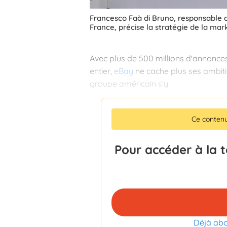
Francesco Faà di Bruno, responsable 
France, précise la stratégie de la mar
Avec plus de 500 millions d'annonces
entier,
eBay
ne cache plus ses ambiti
groupe américain s'y
Ce conten
Pour accéder à la 
Déjà ab