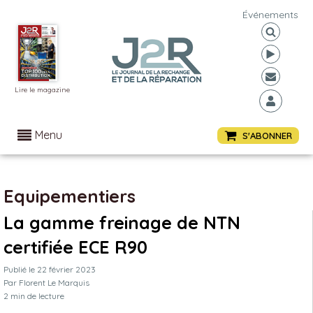
Événements
Lire le magazine
Menu
S'ABONNER
Equipementiers
La gamme freinage de NTN
certifiée ECE R90
Publié le
22 février 2023
Par
Florent Le Marquis
2
min de lecture