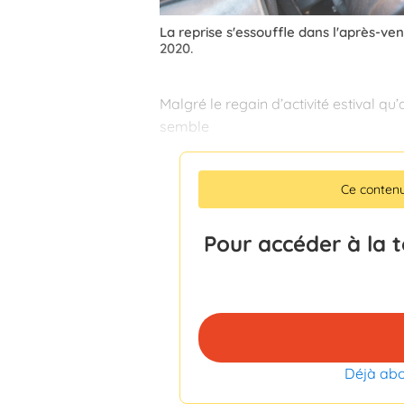
La reprise s'essouffle dans l'après-ve
2020.
Malgré le regain d’activité estival qu
semble
Ce conten
Pour accéder à la 
Déjà ab