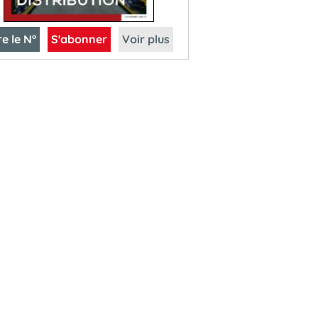
re le N°
S'abonner
Voir plus