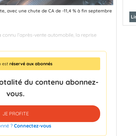
nte, avec une chute de CA de -11,4 % à fin septembre
Li
’a connu l’après-vente automobile, la reprise
u est
réservé aux abonnés
totalité du contenu abonnez-
vous.
JE PROFITE
onné ?
Connectez-vous