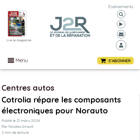
Événements
Lire le magazine
Menu
S'ABONNER
Centres autos
Cotrolia répare les composants
électroniques pour Norauto
Publié le
21 mars 2024
Par
Nicolas Girault
2
min de lecture