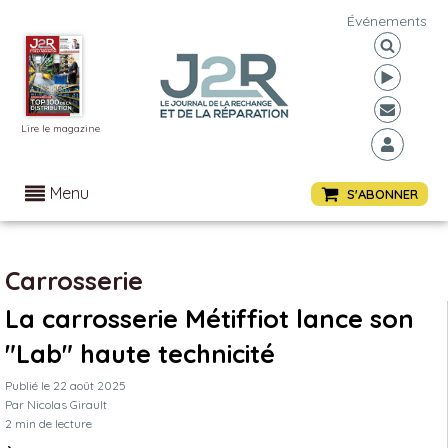
Événements
Lire le magazine
Menu
S'ABONNER
Carrosserie
La carrosserie Métiffiot lance son
"Lab" haute technicité
Publié le
22 août 2025
Par
Nicolas Girault
2
min de lecture