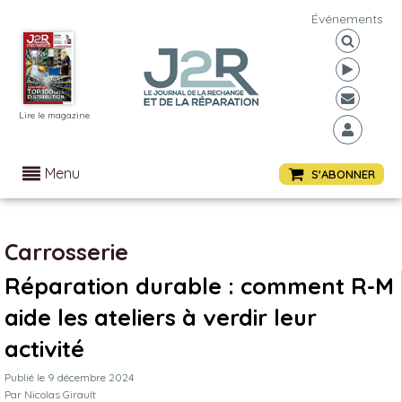
Événements
Lire le magazine
Menu
S'ABONNER
Carrosserie
Réparation durable : comment R-M
aide les ateliers à verdir leur
activité
Publié le
9 décembre 2024
Par
Nicolas Girault