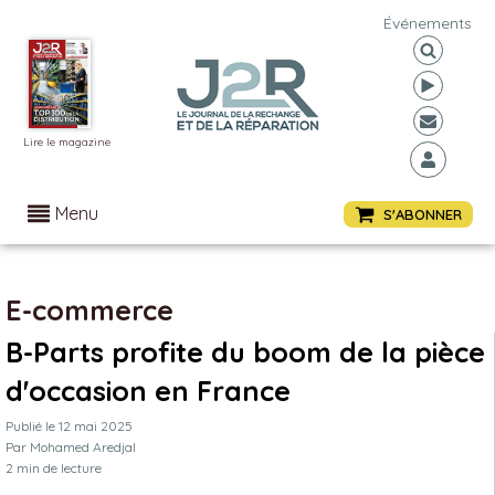
Événements
Lire le magazine
Menu
S'ABONNER
E-commerce
B-Parts profite du boom de la pièce
d'occasion en France
Publié le
12 mai 2025
Par
Mohamed Aredjal
2
min de lecture